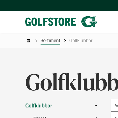
Sortiment
Golfklubbor
Golfklub
Golfklubbor
V