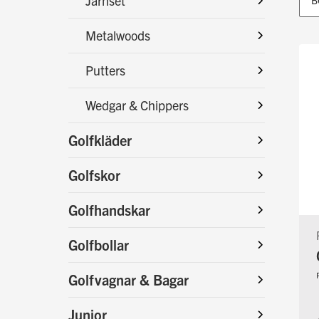
Järnset
B
Metalwoods
Putters
Wedgar & Chippers
Golfkläder
Golfskor
Golfhandskar
Golfbollar
Golfvagnar & Bagar
Junior