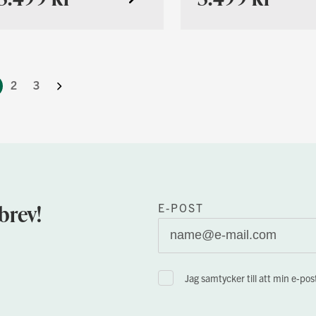
Nästa
Sida
2
3
 reading page
brev!
E-POST
Jag samtycker till att min e-po