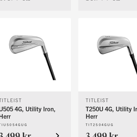
TITLEIST
TITLEIST
U505 4G, Utility Iron,
T250U 4G, Utility I
Herr
Herr
TIU5054GUG
TIT2504GUG
3.499 kr
3.499 kr