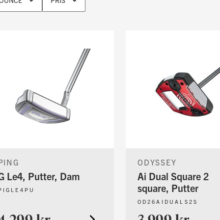
OUNCE
PRIS
PING
ODYSSEY
G Le4, Putter, Dam
Ai Dual Square 2
square, Putter
PIGLE4PU
OD26AIDUALS2S
4.299 kr
3.999 kr