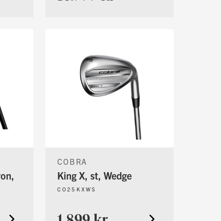
COBRA
ron,
King X, st, Wedge
CO25KXWS
1.899 kr