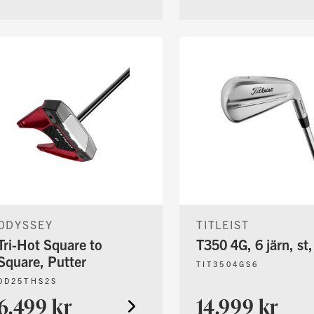
ODYSSEY
TITLEIST
Tri-Hot Square to
T350 4G, 6 järn, st,
Square, Putter
TIT3504GS6
OD25THS2S
6.499 kr
14.999 kr