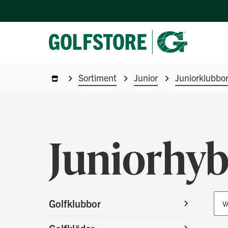
Sortiment
Junior
Juniorklubbo
Juniorhyb
Golfklubbor
V