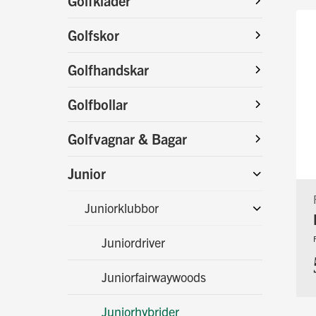
Golfkläder
Golfskor
Golfhandskar
Golfbollar
Golfvagnar & Bagar
Junior
Juniorklubbor
Juniordriver
Juniorfairwaywoods
Juniorhybrider