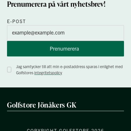
Prenumerera på vårt nyhetsbrev!
E-POST
Prenumerera
Jag samtycker till att min e-postaddress sparas i enlighet med
Golfstores
integritetspolicy
Golfstore Jönåkers GK
COPYRIGHT GOLFSTORE 2026