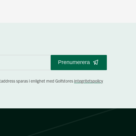
Prenumerera
staddress sparas i enlighet med Golfstores
integritetspolicy