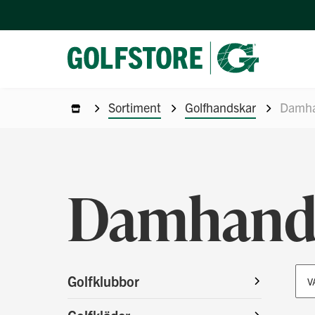
Sortiment
Golfhandskar
Damha
Damhand
Golfklubbor
V