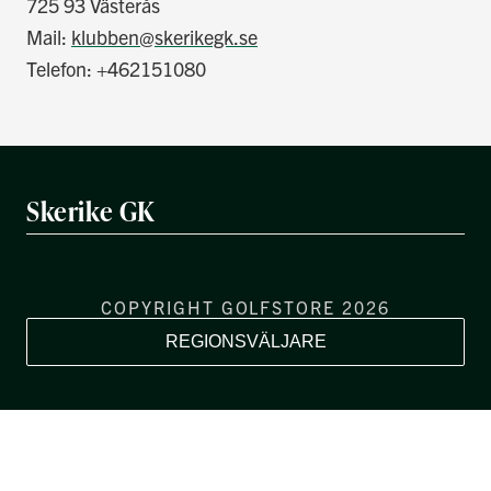
725 93 Västerås
Mail:
klubben@skerikegk.se
Telefon: +462151080
Skerike GK
COPYRIGHT GOLFSTORE 2026
REGIONSVÄLJARE