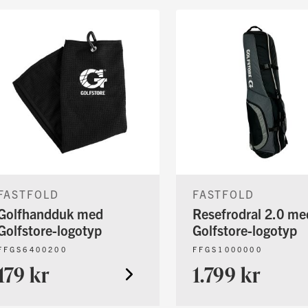
FASTFOLD
FASTFOLD
Golfhandduk med
Resefrodral 2.0 me
Golfstore-logotyp
Golfstore-logotyp
FFGS6400200
FFGS1000000
179 kr
1.799 kr