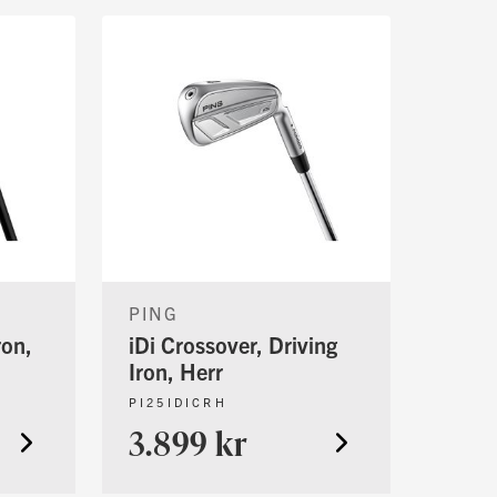
PING
ron,
iDi Crossover, Driving
Iron, Herr
PI25IDICRH
3.899 kr