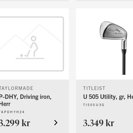
TAYLORMADE
TITLEIST
P-DHY, Driving iron,
U 505 Utility, gr, H
Herr
TI505U3G
TAPDHYH24
3.299 kr
3.349 kr