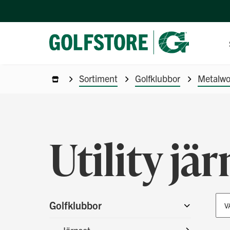
Sortiment
Golfklubbor
Metalw
Utility jär
Golfklubbor
V