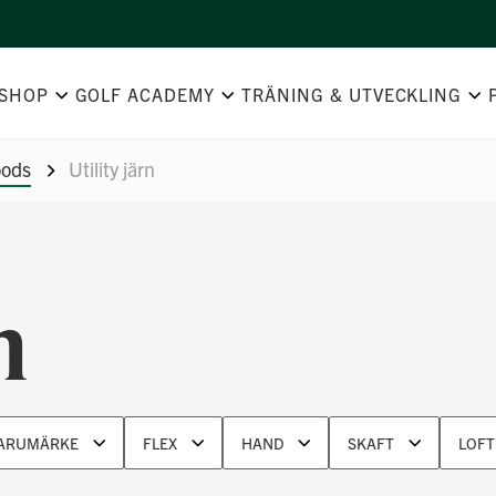
SHOP
GOLF ACADEMY
TRÄNING & UTVECKLING
oods
Utility järn
n
ARUMÄRKE
FLEX
HAND
SKAFT
LOFT