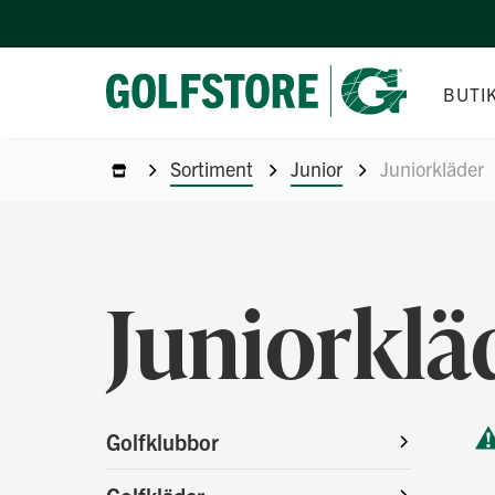
BUTI
Sortiment
Junior
Juniorkläder
Juniorklä
Golfklubbor