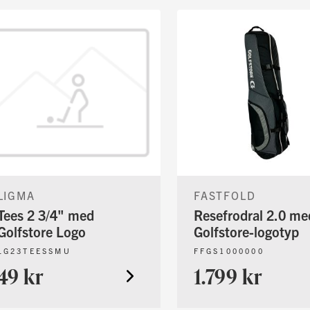
LIGMA
FASTFOLD
Tees 2 3/4" med
Resefrodral 2.0 me
Golfstore Logo
Golfstore-logotyp
LG23TEESSMU
FFGS1000000
49 kr
1.799 kr