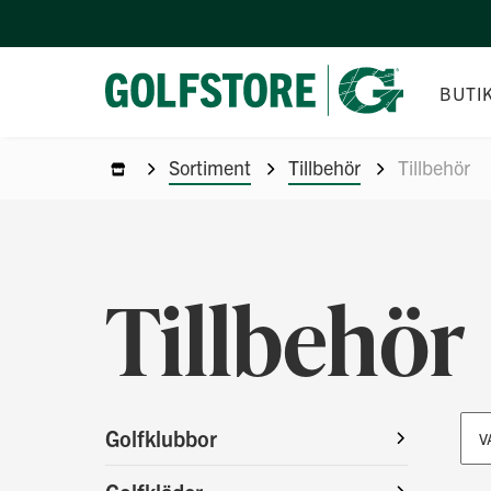
BUTI
Sortiment
Tillbehör
Tillbehör
Tillbehör
Golfklubbor
V