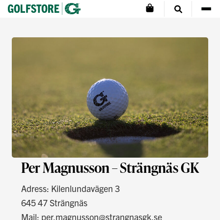
Per Magnusson – Strängnäs GK
Adress: Kilenlundavägen 3
645 47 Strängnäs
Mail:
per.magnusson@strangnasgk.se