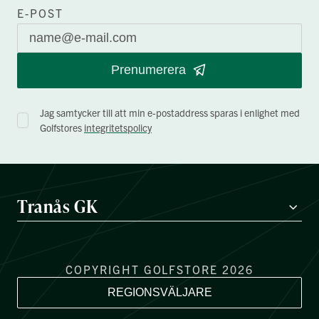
E-POST
Prenumerera
Jag samtycker till att min e-postaddress sparas i enlighet med
Golfstores
integritetspolicy
Tranås GK
COPYRIGHT GOLFSTORE 2026
REGIONSVÄLJARE