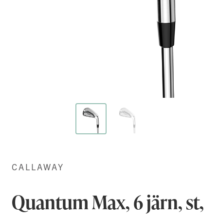
Hoppa
till
början
CALLAWAY
av
bildgalleriet
Quantum Max, 6 järn, st,