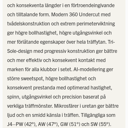
och konsekventa längder i en förtroendeingivande
och tilltalande form. Modern 360 Undercut med
tvådelskonstruktion och extrem perimeterviktning
ger högre bollhastighet, högre utgångsvinkel och
mer förlåtande egenskaper över hela träffytan. Tri-
Sole-design med progressiv konstruktion ger bättre
och mer effektiv och konsekvent kontakt med
marken för alla klubbor i setet. AI-modellering ger
större sweetspot, högre bollhastighet och
konsekvent prestanda med optimerad hastighet,
spinn, utgångsvinkel och precision baserat på
verkliga träffmönster. Mikrosfärer i uretan ger bättre
ljud och en smidd känsla i träffen. Tillgängliga som
J4–PW (42°), AW (47°), GW (51°) och SW (55°).