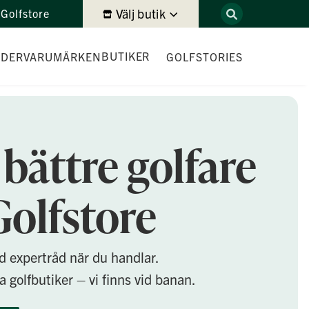
Välj butik
Golfstore
BUTIKER
IDER
VARUMÄRKEN
GOLFSTORIES
DEMODAGAR
 bättre golfare
olfstore
id expertråd när du handlar.
 golfbutiker – vi finns vid banan.