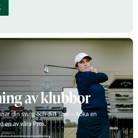
K
ing av klubbor
sar din sving och ditt spel – boka en
 en av våra Pros.