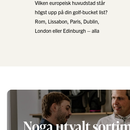
Vilken europeisk huvudstad står
högst upp på din golf-bucket list?
Rom, Lissabon, Paris, Dublin,
London eller Edinburgh – alla
bjuder på golf i världsklass, men
…
Noga utvalt sorti