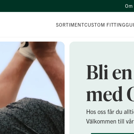
Om 
SORTIMENT
CUSTOM FITTING
GU
Bli en
med G
Hos oss får du allt
Välkommen till våra