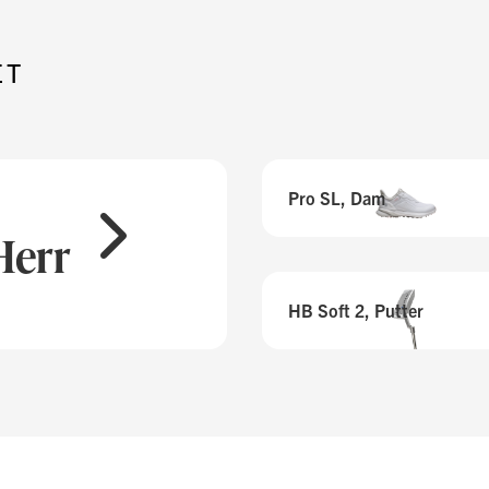
ET
Pro SL, Dam
Herr
HB Soft 2, Putter