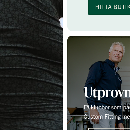
HITTA BUTI
Utprovn
Få klubbor som pas
Custom Fitting med