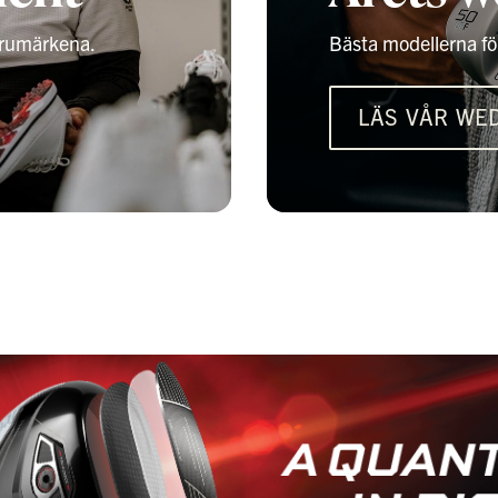
varumärkena.
Bästa modellerna för
LÄS VÅR WE