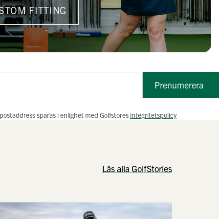
STOM FITTING
Prenumerera
e-postaddress sparas i enlighet med Golfstores
integritetspolicy
Läs alla GolfStories