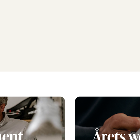
byxor. Läs historien om det
svenska varumärket, visionen
bakom …
ment
Årets 