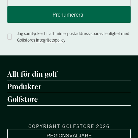
Prenumerera
Jag samtycker till att min e-postaddress sparas i enlighet med
Golfstores
integritetspolicy
Allt för din golf
Produkter
Golfstore
COPYRIGHT GOLFSTORE 2026
REGIONSVÄLJARE