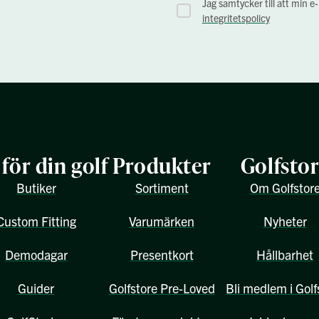
Jag samtycker till att min e
integritetspolicy
 för din golf
Produkter
Golfsto
Butiker
Sortiment
Om Golfstor
Custom Fitting
Varumärken
Nyheter
Demodagar
Presentkort
Hållbarhet
Guider
Golfstore Pre-Loved
Bli medlem i Golf