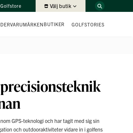
Välj butik
Golfstore
BUTIKER
IDER
VARUMÄRKEN
GOLFSTORIES
DEMODAGAR
precisionsteknik
anan
inom GPS-teknologi och har tagit med sig sin
ation och outdooraktiviteter vidare in i golfens