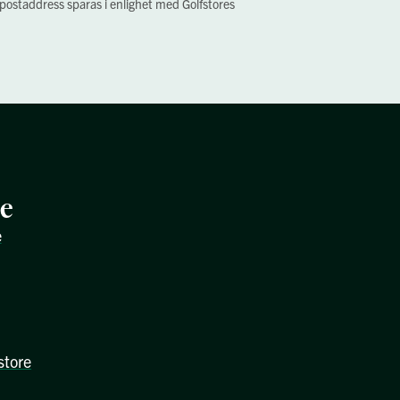
-postaddress sparas i enlighet med Golfstores
re
e
store