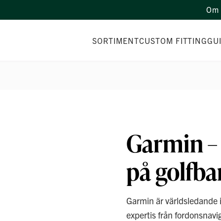
Om 
SORTIMENT
CUSTOM FITTING
GU
Garmin – 
på golfb
Garmin är världsledande 
expertis från fordonsnavig