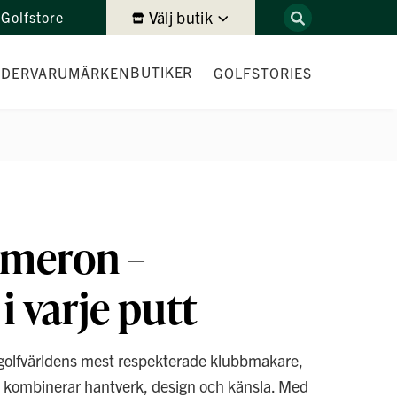
Välj butik
Golfstore
BUTIKER
IDER
VARUMÄRKEN
GOLFSTORIES
DEMODAGAR
ameron –
i varje putt
golfvärldens mest respekterade klubbmakare,
m kombinerar hantverk, design och känsla. Med