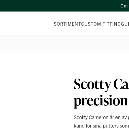
Om 
SORTIMENT
CUSTOM FITTING
GU
Scotty C
precision 
Scotty Cameron är en av 
känd för sina putters so