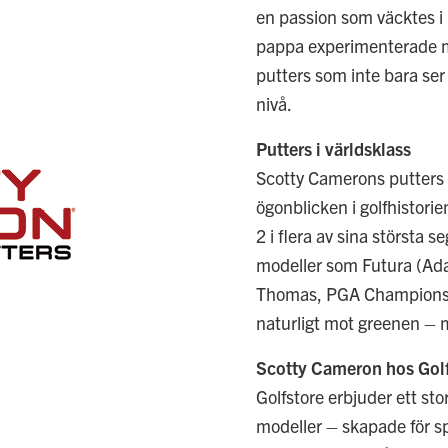
en passion som väcktes 
pappa experimenterade me
putters som inte bara ser
nivå.
Putters i världsklass
Scotty Camerons putters h
ögonblicken i golfhistori
2 i flera av sina största
modeller som Futura (Ad
Thomas, PGA Championship
naturligt mot greenen – m
Scotty Cameron hos Gol
Golfstore erbjuder ett st
modeller – skapade för s