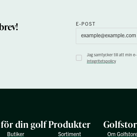
brev!
E-POST
Jag samtycker till att min e
integritetspolicy
 för din golf
Produkter
Golfsto
Butiker
Sortiment
Om Golfstor