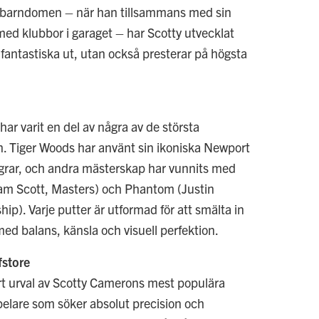
i barndomen – när han tillsammans med sin
d klubbor i garaget – har Scotty utvecklat
 fantastiska ut, utan också presterar på högsta
ar varit en del av några av de största
en. Tiger Woods har använt sin ikoniska Newport
 segrar, och andra mästerskap har vunnits med
am Scott, Masters) och Phantom (Justin
). Varje putter är utformad för att smälta in
ed balans, känsla och visuell perfektion.
fstore
ort urval av Scotty Camerons mest populära
pelare som söker absolut precision och