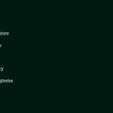
store
s
cy
görelse