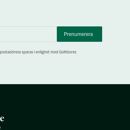
Prenumerera
-postaddress sparas i enlighet med Golfstores
re
e