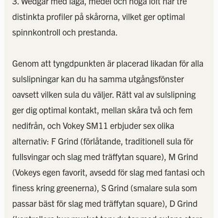
3. Wedgar med låga, medel och höga loft har tre
distinkta profiler på skårorna, vilket ger optimal
spinnkontroll och prestanda.
Genom att tyngdpunkten är placerad likadan för alla
sulslipningar kan du ha samma utgångsfönster
oavsett vilken sula du väljer. Rätt val av sulslipning
ger dig optimal kontakt, mellan skåra två och fem
nedifrån, och Vokey SM11 erbjuder sex olika
alternativ: F Grind (förlåtande, traditionell sula för
fullsvingar och slag med träffytan square), M Grind
(Vokeys egen favorit, avsedd för slag med fantasi och
finess kring greenerna), S Grind (smalare sula som
passar bäst för slag med träffytan square), D Grind