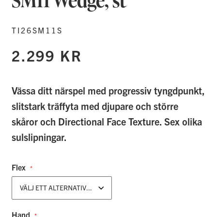
SM11 Wedge, st
TI26SM11S
2.299 KR
Vässa ditt närspel med progressiv tyngdpunkt,
slitstark träffyta med djupare och större
skåror och Directional Face Texture. Sex olika
sulslipningar.
Flex
VÄLJ ETT ALTERNATIV...
Hand