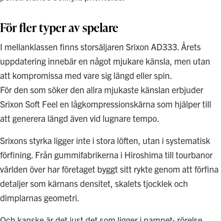
För fler typer av spelare
I mellanklassen finns storsäljaren Srixon AD333. Årets
uppdatering innebär en något mjukare känsla, men utan
att kompromissa med vare sig längd eller spin.
För den som söker den allra mjukaste känslan erbjuder
Srixon Soft Feel en lågkompressionskärna som hjälper till
att generera längd även vid lugnare tempo.
Srixons styrka ligger inte i stora löften, utan i systematisk
förfining. Från gummifabrikerna i Hiroshima till tourbanor
världen över har företaget byggt sitt rykte genom att förfina
detaljer som kärnans densitet, skalets tjocklek och
dimplarnas geometri.
Och kanske är det just det som ligger i namnet: rörelse