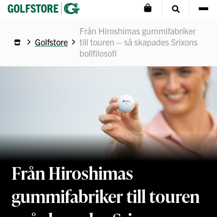
Från Hiroshimas gummifabriker
Golfstore
till touren – så skapades Srixons
bollfilosofi
Från Hiroshimas
gummifabriker till touren