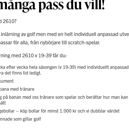
många pass du vill!
EMAKURSER – 3 H
IMPOINT EXPRESS
ed 2610?
r inlärning av golf men med en helt individuell anpassad utve
ssar för alla, från nybörjare till scratch-spelar.
ärning med 2610 v 19-39 får du:
vecka efter vecka hela säsongen (v 19-39) med individuellt anpassa
a det finns tid ledigt.
okument
 bana med tränare
ng på banan med oss tränare som spelar och berättar hur man kan 
ätt
gebollar – köp bollar för minst 1.000 kr och vi dubblar värdet
nade som gillar golf