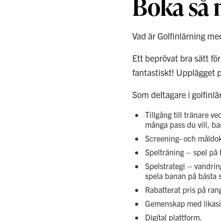
Boka så 
T
A
Vad är Golfinlärning m
Ett beprövat bra sätt fö
fantastiskt! Upplägget pa
Som deltagare i golfinl
Tillgång till tränare 
många pass du vill, bar
Screening- och måld
Spelträning – spel på
Spelstrategi – vandri
spela banan på bästa s
Rabatterat pris på ran
Gemenskap med likasin
Digital plattform.