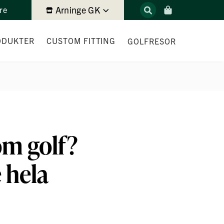
Arninge GK
re
ODUKTER
CUSTOM FITTING
GOLFRESOR
RPRODUKTER
DRIVER FITTING
JÄRN & HYBRID FITTING
NDIVIDUELLT ANPASSAD
WEDGE FITTING
nom golf?
PUTTER FITTING
 hela
LOFT & LIE FITTING
GAME FITTING EXPERIENCE