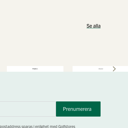
Se alla
Prenumerera
-postaddress sparas i enlighet med Golfstores