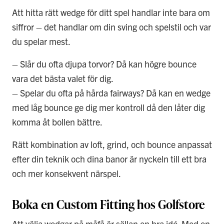
Att hitta rätt wedge för ditt spel handlar inte bara om
siffror – det handlar om din sving och spelstil och var
du spelar mest.
– Slår du ofta djupa torvor? Då kan högre bounce
vara det bästa valet för dig.
– Spelar du ofta på hårda fairways? Då kan en wedge
med låg bounce ge dig mer kontroll då den låter dig
komma åt bollen bättre.
Rätt kombination av loft, grind, och bounce anpassat
efter din teknik och dina banor är nyckeln till ett bra
och mer konsekvent närspel.
Boka en Custom Fitting hos Golfstore
Att välja wedgar på måfå är sällan en bra idé. Med en