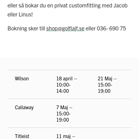
eller så bokar du en privat customfitting med Jacob
eller Linus!
Bokning sker till
shop@golflajf.se
eller 036- 690 75
Wilson
18 april –
21 Maj –
10:00-
15:00-
14:00
19:00
Callaway
7 Maj –
15:00-
19:00
Titleist
11 maj –