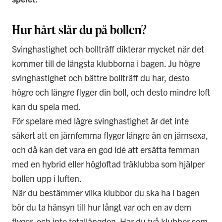
Hur hårt slår du på bollen?
Svinghastighet och bollträff dikterar mycket när det
kommer till de längsta klubborna i bagen. Ju högre
svinghastighet och bättre bollträff du har, desto
högre och längre flyger din boll, och desto mindre loft
kan du spela med.
För spelare med lägre svinghastighet är det inte
säkert att en järnfemma flyger längre än en järnsexa,
och då kan det vara en god idé att ersätta femman
med en hybrid eller högloftad träklubba som hjälper
bollen upp i luften.
När du bestämmer vilka klubbor du ska ha i bagen
bör du ta hänsyn till hur långt var och en av dem
flyger, och inte totallängden. Har du två klubbor som