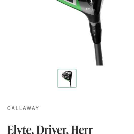
Hoppa
till
början
CALLAWAY
av
bildgalleriet
Elyte, Driver, Herr