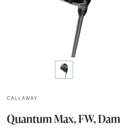
Hoppa
till
början
CALLAWAY
av
bildgalleriet
Quantum Max, FW, Dam