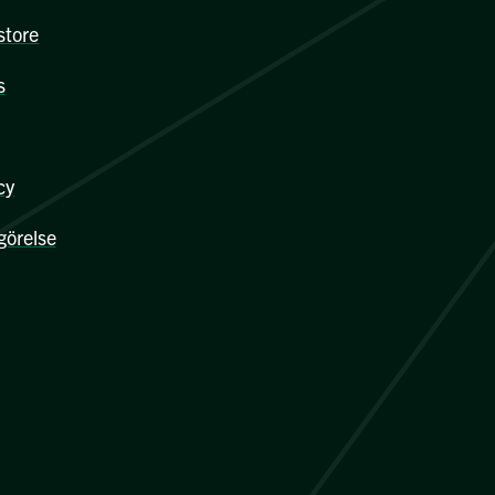
store
s
cy
görelse