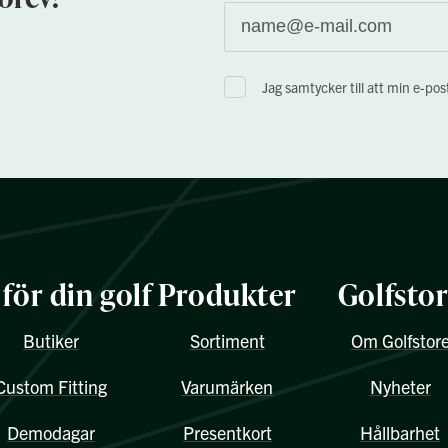
Jag samtycker till att min e-po
 för din golf
Produkter
Golfsto
Butiker
Sortiment
Om Golfstor
Custom Fitting
Varumärken
Nyheter
Demodagar
Presentkort
Hållbarhet