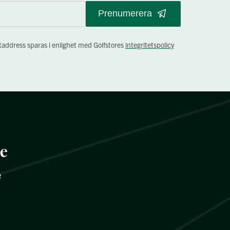
Prenumerera
staddress sparas i enlighet med Golfstores
integritetspolicy
re
e