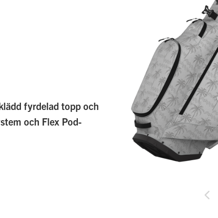
lädd fyrdelad topp och
ystem och Flex Pod-
Hoppa