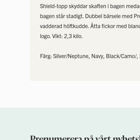
Shield-topp skyddar skaften i bagen medan 
bagen står stadigt. Dubbel bärsele med 
vadderad höftkudde. Åtta fickor med bland a
logo. Vikt: 2,3 kilo.
Färg: Silver/Neptune, Navy, Black/Camo/, S
Prenumerera på vårt nyhets