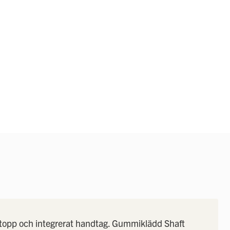
till
början
av
bildgalleriet
topp och integrerat handtag. Gummiklädd Shaft