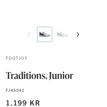
Hoppa
till
början
FOOTJOY
av
bildgalleriet
Traditions, Junior
FJ45042
1.199 KR