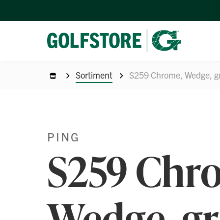
Sortiment
S259 Chrome, Wedge, g
PING
S259 Chr
Wedge, gr