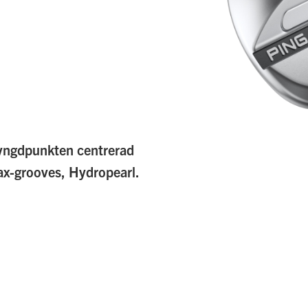
yngdpunkten centrerad
Max-grooves, Hydropearl.
Hoppa