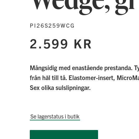
PI26S259WCG
2.599 KR
Mångsidig med enastående prestanda. T
från häl till tå. Elastomer-insert, Micro
Sex olika sulslipningar.
Se lagerstatus i butik