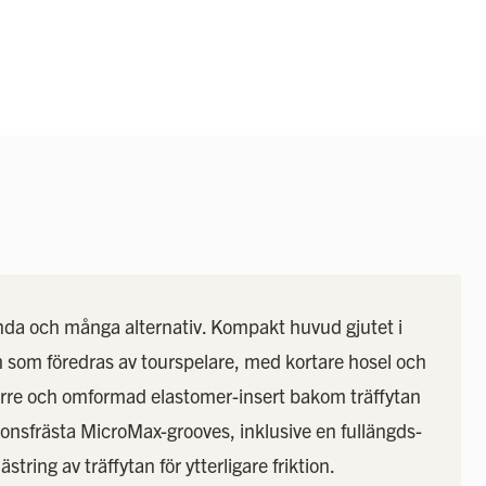
till
början
av
bildgalleriet
a och många alternativ. Kompakt huvud gjutet i
rm som föredras av tourspelare, med kortare hosel och
törre och omformad elastomer-insert bakom träffytan
ionsfrästa MicroMax-grooves, inklusive en fullängds-
ring av träffytan för ytterligare friktion.