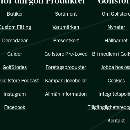
 för din golf
Produkter
Golfsto
Butiker
Sortiment
Om Golfstor
Custom Fitting
Varumärken
Nyheter
Demodagar
Presentkort
Hållbarhet
Guider
Golfstore Pre-Loved
Bli medlem i Golf
GolfStories
Företagsprodukter
Jobba hos os
Golfstore Podcast
Kampanj logobollar
Cookies
Instagram
Allmän information
Integritetspoli
Facebook
Tillgänglighetsredo
Kontakt