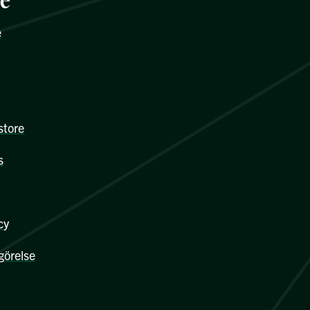
re
e
store
s
cy
görelse