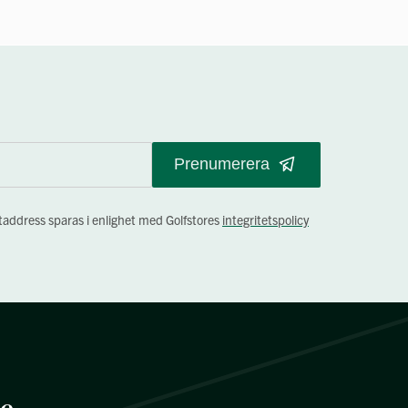
Prenumerera
staddress sparas i enlighet med Golfstores
integritetspolicy