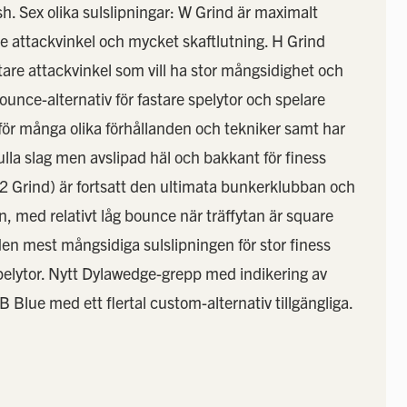
. Sex olika sulslipningar: W Grind är maximalt
e attackvinkel och mycket skaftlutning. H Grind
are attackvinkel som vill ha stor mångsidighet och
bounce-alternativ för fastare spelytor och spelare
för många olika förhållanden och tekniker samt har
ulla slag men avslipad häl och bakkant för finess
2 Grind) är fortsatt den ultimata bunkerklubban och
n, med relativt låg bounce när träffytan är square
en mest mångsidiga sulslipningen för stor finess
spelytor. Nytt Dylawedge-grepp med indikering av
B Blue med ett flertal custom-alternativ tillgängliga.