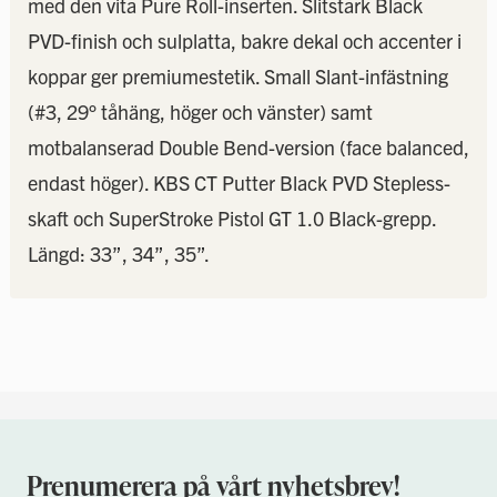
med den vita Pure Roll-inserten. Slitstark Black
PVD-finish och sulplatta, bakre dekal och accenter i
koppar ger premiumestetik. Small Slant-infästning
(#3, 29° tåhäng, höger och vänster) samt
motbalanserad Double Bend-version (face balanced,
endast höger). KBS CT Putter Black PVD Stepless-
skaft och SuperStroke Pistol GT 1.0 Black-grepp.
Längd: 33”, 34”, 35”.
Prenumerera på vårt nyhetsbrev!