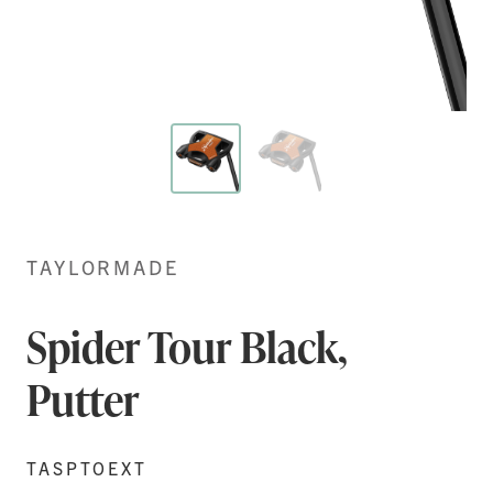
Hoppa
till
början
TAYLORMADE
av
bildgalleriet
Spider Tour Black,
Putter
TASPTOEXT