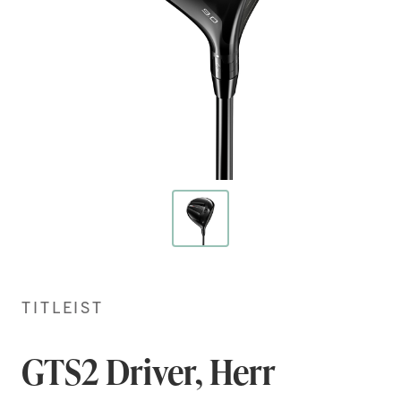
Hoppa
till
början
TITLEIST
av
bildgalleriet
GTS2 Driver, Herr