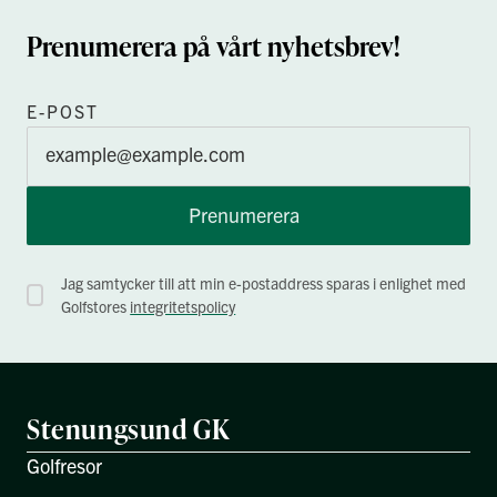
Prenumerera på vårt nyhetsbrev!
E-POST
Prenumerera
Jag samtycker till att min e-postaddress sparas i enlighet med
Golfstores
integritetspolicy
Stenungsund GK
Golfresor