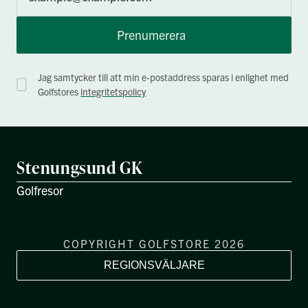
Prenumerera
Jag samtycker till att min e-postaddress sparas i enlighet med
Golfstores
integritetspolicy
Stenungsund GK
Golfresor
COPYRIGHT GOLFSTORE 2026
REGIONSVÄLJARE