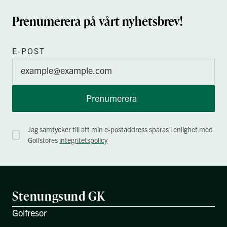
Prenumerera på vårt nyhetsbrev!
E-POST
Prenumerera
Jag samtycker till att min e-postaddress sparas i enlighet med
Golfstores
integritetspolicy
Stenungsund GK
Golfresor