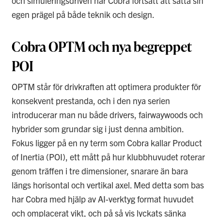
och simuleringsdriven har Cobra fortsatt att sätta sin
egen prägel på både teknik och design.
Cobra OPTM och nya begreppet
POI
OPTM står för drivkraften att optimera produkter för
konsekvent prestanda, och i den nya serien
introducerar man nu både drivers, fairwaywoods och
hybrider som grundar sig i just denna ambition.
Fokus ligger på en ny term som Cobra kallar Product
of Inertia (POI), ett mått på hur klubbhuvudet roterar
genom träffen i tre dimensioner, snarare än bara
längs horisontal och vertikal axel. Med detta som bas
har Cobra med hjälp av AI-verktyg format huvudet
och omplacerat vikt, och på så vis lyckats sänka