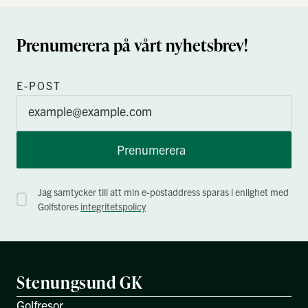
Prenumerera på vårt nyhetsbrev!
E-POST
Prenumerera
Jag samtycker till att min e-postaddress sparas i enlighet med
Golfstores
integritetspolicy
Stenungsund GK
Golfresor