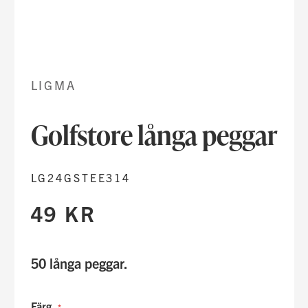
Hoppa
till
början
LIGMA
av
bildgalleriet
Golfstore långa peggar
LG24GSTEE314
49 KR
50 långa peggar.
Färg