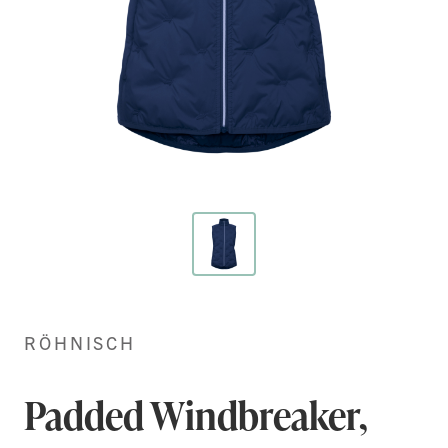
Hoppa
till
början
RÖHNISCH
av
bildgalleriet
Padded Windbreaker,