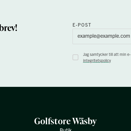
brev!
E-POST
Jag samtycker till att min e
integritetspolicy
Golfstore Wäsby
Butik