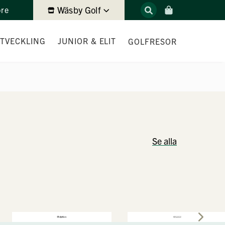
Wäsby Golf
ore
UTVECKLING
JUNIOR & ELIT
GOLFRESOR
TRÄNING
GOLFKUL (3-5 ÅR)
G & KURSER
GOLFSKOLAN (6-12 ÅR)
NG
JUNIORTRÄNING
Se alla
 GOLF
TEAM WÄSBY
GE
VÄGEN TILL HCP 54