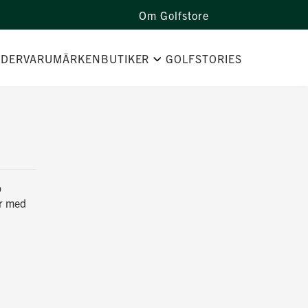
Om Golfstore
IDER
VARUMÄRKEN
BUTIKER
GOLFSTORIES
p
ar med