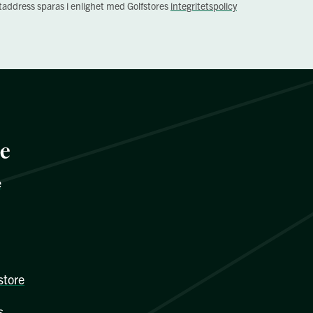
staddress sparas i enlighet med Golfstores
integritetspolicy
re
e
store
s