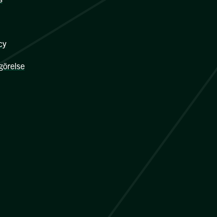
cy
görelse