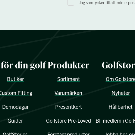
Jag samtycker till att min e-po
 för din golf
Produkter
Golfsto
Butiker
Sortiment
Om Golfstor
Custom Fitting
Varumärken
Nyheter
Demodagar
Presentkort
Hållbarhet
Guider
Golfstore Pre-Loved
Bli medlem i Golf
GolfStories
Företagsprodukter
Jobba hos os