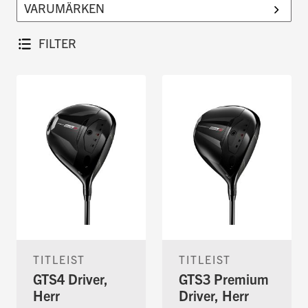
marknadens bästa modeller, så att du alltid
kan känna dig trygg med att du hittar en
FILTER
klubba som passar ditt spel.
TITLEIST
TITLEIST
GTS4 Driver,
GTS3 Premium
Herr
Driver, Herr