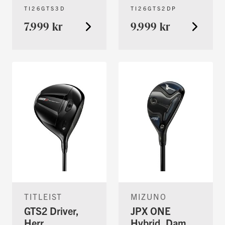
TI26GTS3D
TI26GTS2DP
7.999 kr
9.999 kr
TITLEIST
MIZUNO
GTS2 Driver,
JPX ONE
Herr
Hybrid, Dam