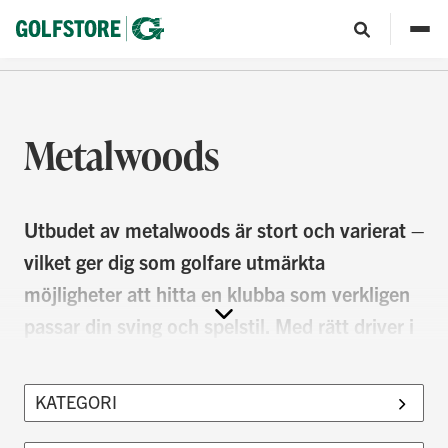
Metalwoods
Utbudet av metalwoods är stort och varierat –
vilket ger dig som golfare utmärkta
möjligheter att hitta en klubba som verkligen
passar din sving och spelstil. Med rätt driver i
bagen kan du slå både längre, rakare och mer
konsekvent, och spelet blir betydligt roligare.
På Golfstore testar och väljer vi ut