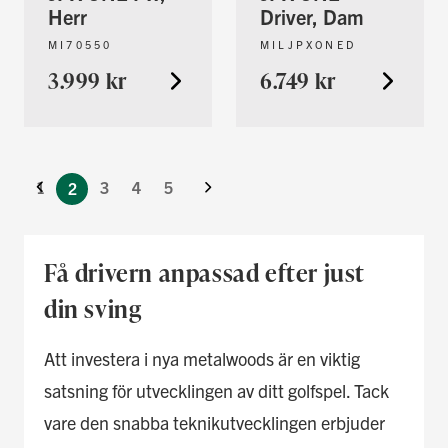
Herr
Driver, Dam
MI70550
MILJPXONED
3.999 kr
6.749 kr
Föregående
You're
Nästa
currently
Sida
1
3
4
5
2
reading
page
Få drivern anpassad efter just
din sving
Att investera i nya metalwoods är en viktig
satsning för utvecklingen av ditt golfspel. Tack
vare den snabba teknikutvecklingen erbjuder