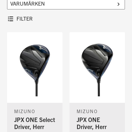
marknadens bästa modeller, så att du alltid
kan känna dig trygg med att du hittar en
FILTER
klubba som passar ditt spel.
MIZUNO
MIZUNO
JPX ONE Select
JPX ONE
Driver, Herr
Driver, Herr