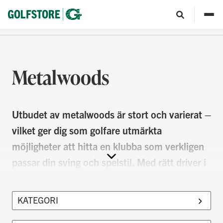
Metalwoods
Utbudet av metalwoods är stort och varierat –
vilket ger dig som golfare utmärkta
möjligheter att hitta en klubba som verkligen
passar din sving och spelstil. Med rätt driver i
bagen kan du slå både längre, rakare och mer
konsekvent, och spelet blir betydligt roligare.
På Golfstore testar och väljer vi ut