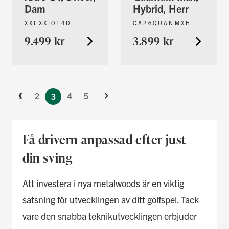
Dam
Hybrid, Herr
XXLXXIO14D
CA26QUANMXH
9.499 kr
3.899 kr
Föregående
You're
Nästa
currently
Sida
1
2
4
5
3
reading
page
Få drivern anpassad efter just
din sving
Att investera i nya metalwoods är en viktig
satsning för utvecklingen av ditt golfspel. Tack
vare den snabba teknikutvecklingen erbjuder