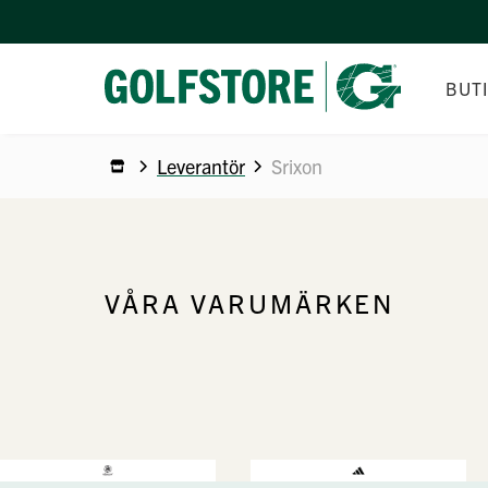
BUT
Leverantör
Srixon
ÖPPETTI
LOGOBO
MEDARB
VÅRA VARUMÄRKEN