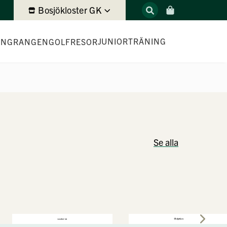
Bosjökloster GK
JUNIORTRÄNING
ING
RANGEN
GOLFRESOR
JUNIORTRÄNING
TRÄNINGSGRUPPER
TRÄNINGSSCHEMA JUNIOR
Se alla
AVGIFTER
JUNIORTRÄNING – ANMÄLAN