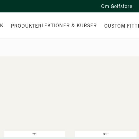
Om Golfstore
IK
LEKTIONER & KURSER
PRODUKTER
CUSTOM FITT
DER
LEKTIONER 2026
LLAR
MEDLEMSTRÄNING 2026
ETARE
NYBÖRJARKURSER 2026