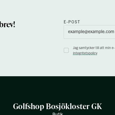
brev!
E-POST
Jag samtycker till att min e
integritetspolicy
Golfshop Bosjökloster GK
Butik