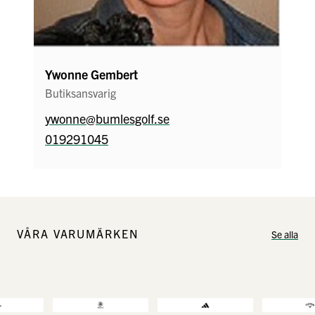
Ywonne Gembert
Butiksansvarig
ywonne@bumlesgolf.se
019291045
VÅRA VARUMÄRKEN
Se alla