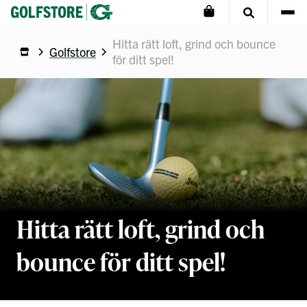
Hitta rätt loft, grind och bounce
Golfstore
för ditt spel!
Hitta rätt loft, grind och
bounce för ditt spel!