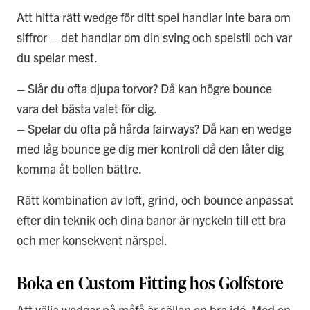
Att hitta rätt wedge för ditt spel handlar inte bara om
siffror – det handlar om din sving och spelstil och var
du spelar mest.
– Slår du ofta djupa torvor? Då kan högre bounce
vara det bästa valet för dig.
– Spelar du ofta på hårda fairways? Då kan en wedge
med låg bounce ge dig mer kontroll då den låter dig
komma åt bollen bättre.
Rätt kombination av loft, grind, och bounce anpassat
efter din teknik och dina banor är nyckeln till ett bra
och mer konsekvent närspel.
Boka en Custom Fitting hos Golfstore
Att välja wedgar på måfå är sällan en bra idé. Med en