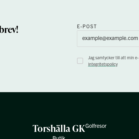
brev!
E-POST
Jag samtycker till att min e
integritetspolicy
Torshälla GK
Golfresor
Butik