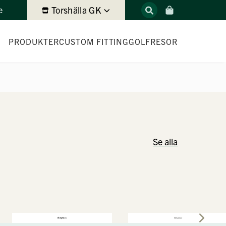
Torshälla GK
e
PRODUKTER
CUSTOM FITTING
GOLFRESOR
Se alla
 2026