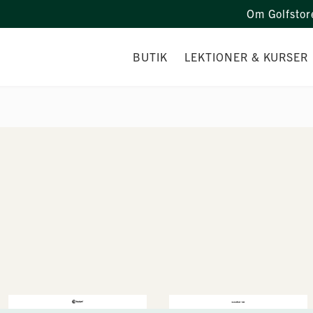
Om Golfstor
BUTIK
LEKTIONER & KURSER
DEMODAGAR
SIMULATOR
PERSONAL
TRÄNINGSGRUPPER
KAMPANJER
LEKTIONER
VILL DU BÖRJA SPELA GOLF
RANGE