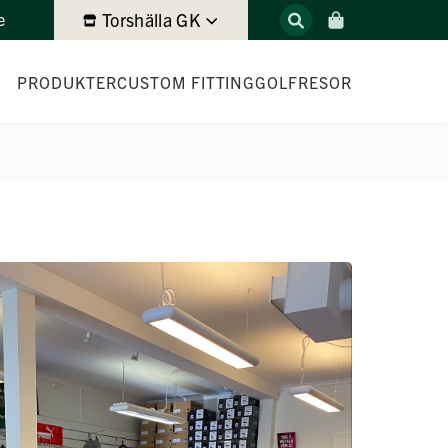
Torshälla GK
e
PRODUKTER
CUSTOM FITTING
GOLFRESOR
 2026