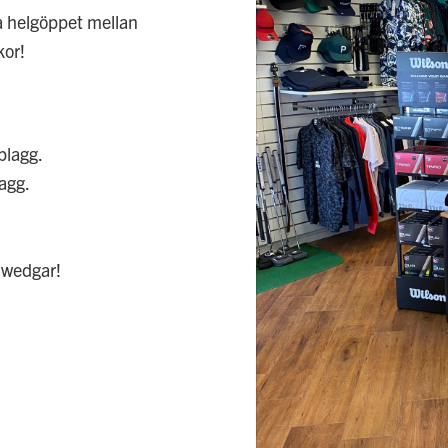
a helgöppet mellan
kor!
plagg.
lagg.
 wedgar!