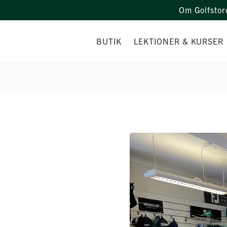
Om Golfstor
BUTIK
LEKTIONER & KURSER
DEMODAGAR
SIMULATOR
PERSONAL
TRÄNINGSGRUPPER
KAMPANJER
LEKTIONER
VILL DU BÖRJA SPELA GOLF
RANGE