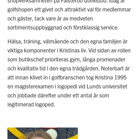
shopverksamheten på Falsterbo Golfklubb. Idag är
golfshopen ett givet och attraktivt val för medlemmar
och gäster, tack vare år av medveten
sortimentsuppbyggnad och förstklassig service.
Hälsa, träning, välmående och den egna familjen är
viktiga komponenter i Kristinas liv. Vid sidan av rollen
som butikschef prioriteras gym, långa promenader
och kvalitativ tid i den egna trädgården. Noterbart är
att innan klivet in i golfbranschen tog Kristina 1995
en magisterexamen i logopedi vid Lunds universitet
och jobbade därefter under ett antal år som
legitimerad logoped.