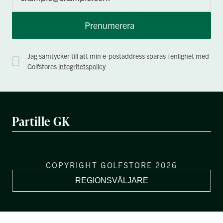
Prenumerera
Jag samtycker till att min e-postaddress sparas i enlighet med
Golfstores
integritetspolicy
Partille GK
COPYRIGHT GOLFSTORE 2026
REGIONSVÄLJARE