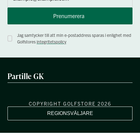
Prenumerera
Jag samtycker till att min e-postaddress sparas i enlighet med
Golfstores
integritetspolicy
Partille GK
COPYRIGHT GOLFSTORE 2026
REGIONSVÄLJARE