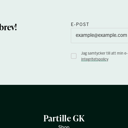
brev!
E-POST
Jag samtycker till att min e
integritetspolicy
Partille GK
Shop