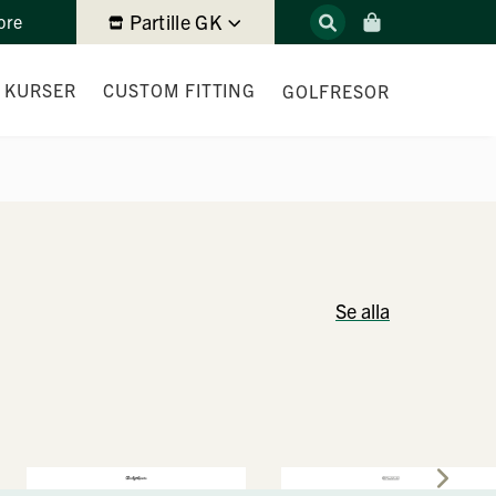
Partille GK
ore
 KURSER
CUSTOM FITTING
GOLFRESOR
SVINGSTUDIO
R
Se alla
RT
ÄNING