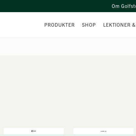
Om Golfst
PRODUKTER
SHOP
LEKTIONER &
FÖRETAGSPRODUKTER
NYHETER I SHOPEN
TRÄNARE
VERKSTAD
LEKTIONE
KURSER
GRÖNT KO
JUNIORTR