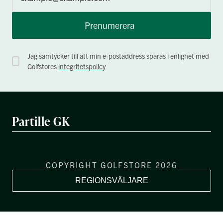
Prenumerera
Jag samtycker till att min e-postaddress sparas i enlighet med
Golfstores
integritetspolicy
Partille GK
COPYRIGHT GOLFSTORE 2026
REGIONSVÄLJARE