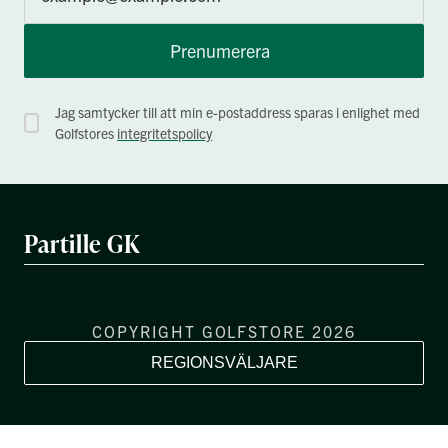
Prenumerera
Jag samtycker till att min e-postaddress sparas i enlighet med
Golfstores
integritetspolicy
Partille GK
COPYRIGHT GOLFSTORE 2026
REGIONSVÄLJARE