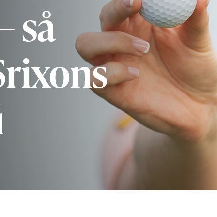
– så
Srixons
i