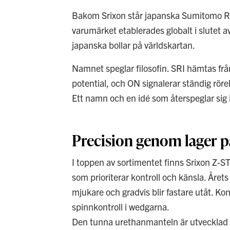
Bakom Srixon står japanska Sumitomo Rub
varumärket etablerades globalt i slutet a
japanska bollar på världskartan.
Namnet speglar filosofin. SRI hämtas f
potential, och ON signalerar ständig röre
Ett namn och en idé som återspeglar sig i
Precision genom lager p
I toppen av sortimentet finns Srixon Z-ST
som prioriterar kontroll och känsla. Åre
mjukare och gradvis blir fastare utåt. K
spinnkontroll i wedgarna.
Den tunna urethanmanteln är utvecklad fö