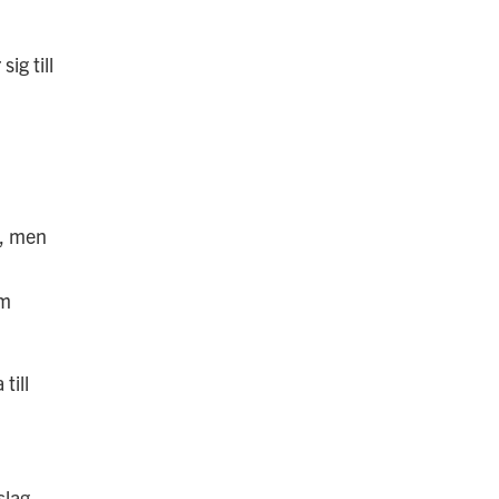
ig till
a, men
om
till
slag.