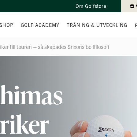
Om Golfstore
SHOP
GOLF ACADEMY
TRÄNING & UTVECKLING
r till touren – så skapades Srixons bollfilosofi
DANDEN
TEAMET
INDIVIDUELL TRÄNING
TAD
PEDAGOGIK
TRÄNINGSPAKET
OLLAR
HJÄLPMEDEL
TEKNIKTRÄNING I PUTTNING
shimas
VARUMÄRKEN
KURSER
NYBÖRJARKURS & GRÖNT KOR
riker
FRISKIS GOLFEN
JUNIORTRÄNING