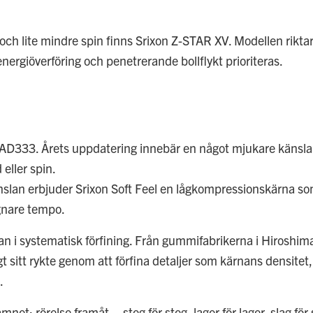
ch lite mindre spin finns Srixon Z-STAR XV. Modellen riktar s
ergiöverföring och penetrerande bollflykt prioriteras.
on AD333. Årets uppdatering innebär en något mjukare känsl
eller spin.
nslan erbjuder Srixon Soft Feel en lågkompressionskärna s
ugnare tempo.
utan i systematisk förfining. Från gummifabrikerna i Hiroshima 
t sitt rykte genom att förfina detaljer som kärnans densitet,
.
net: rörelse framåt – steg för steg, lager för lager, slag för 