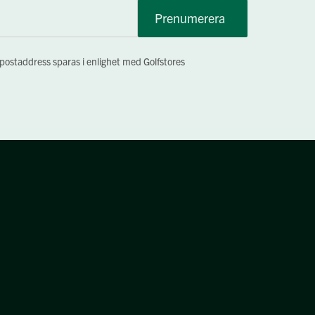
Prenumerera
-postaddress sparas i enlighet med Golfstores