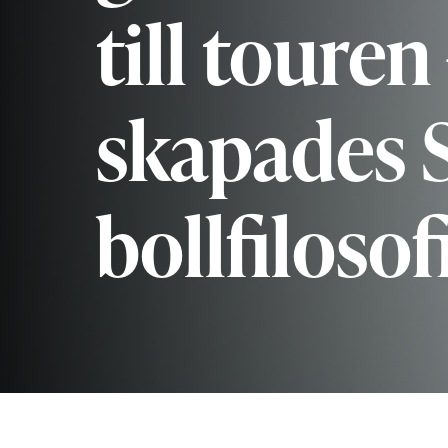
till touren 
skapades 
bollfilosof