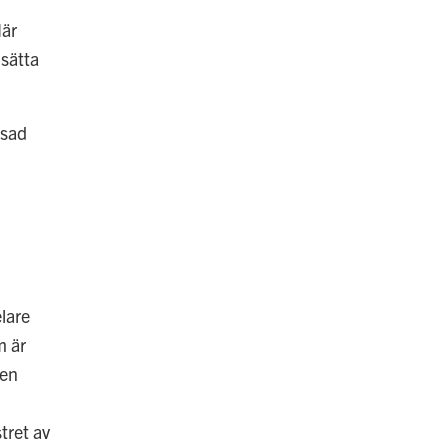
När
 sätta
nsad
elare
m är
len
tret av