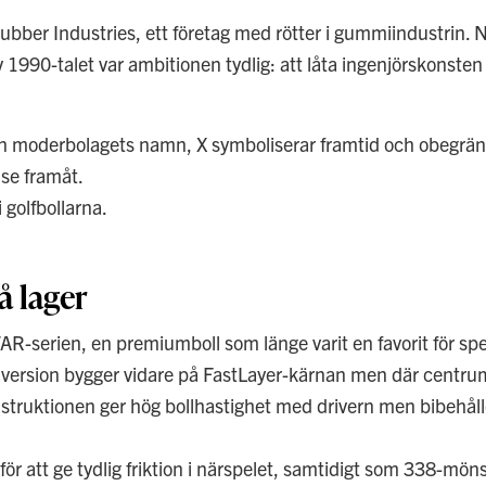
ber Industries, ett företag med rötter i gummiindustrin. 
v 1990-talet var ambitionen tydlig: att låta ingenjörskonsten
rån moderbolagets namn, X symboliserar framtid och obegrä
lse framåt.
 golfbollarna.
å lager
AR-serien, en premiumboll som länge varit en favorit för sp
ts version bygger vidare på FastLayer-kärnan men där centru
onstruktionen ger hög bollhastighet med drivern men bibehål
r att ge tydlig friktion i närspelet, samtidigt som 338-möns