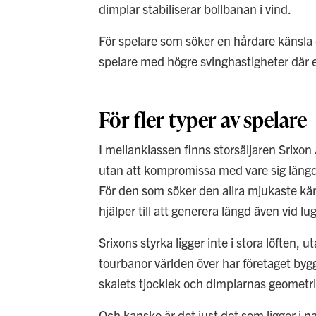
dimplar stabiliserar bollbanan i vind.
För spelare som söker en hårdare känsla o
spelare med högre svinghastigheter där en
För fler typer av spelare
I mellanklassen finns storsäljaren Srix
utan att kompromissa med vare sig längd 
För den som söker den allra mjukaste kä
hjälper till att generera längd även vid l
Srixons styrka ligger inte i stora löften, 
tourbanor världen över har företaget bygg
skalets tjocklek och dimplarnas geometri
Och kanske är det just det som ligger i nam