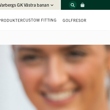
Varbergs GK Västra banan
CUSTOM FITTING
PRODUKTER
GOLFRESOR
DRIVER FITTING
JÄRN- & HYBRID FITTING
WEDGE FITTING
PUTTER FITTING
T
LOFT & LIE CHECK
GAME FITTING EXPERIENCE
DEMODAGAR